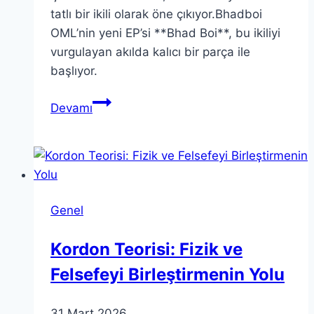
tatlı bir ikili olarak öne çıkıyor.Bhadboi
OML’nin yeni EP’si **Bhad Boi**, bu ikiliyi
vurgulayan akılda kalıcı bir parça ile
başlıyor.
Çikolata
Devamı
ve
Karamel:
Bhad
Boi’nin
Yeni
Genel
Şarkısı
Kordon Teorisi: Fizik ve
Felsefeyi Birleştirmenin Yolu
31 Mart 2026