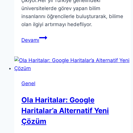
çıkıyor.Her yıl Türkiye genelindeki
üniversitelerde görev yapan bilim
insanlarını öğrencilerle buluşturarak, bilime
olan ilgiyi artırmayı hedefliyor.
TÜBİTAK
Devamı
Bilim
Söyleşileri
2024-
2025
Sonuçları
Genel
Açıklandı
Ola Haritalar: Google
Haritalar’a Alternatif Yeni
Çözüm