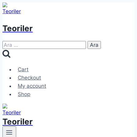
Skip
to
content
Teoriler
Arama:
Cart
Checkout
My account
Shop
Teoriler