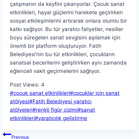
çalışmanın da keyfini çıkarıyorlar. Çocuk sanat
etkinlikleri, hayal güçlerini harekete geçirirken
sosyal etkileşimlerini artırarak onlara olumlu bir
katkı sağlıyor. Bu tür yaratıcı faliyetler, nesiller
boyu süregelen sanat sevgisini aşılamak için
önemli bir platform oluşturuyor. Fatih
Belediyesi’nin bu tür etkinlikleri, çocukların
sanatsal becerilerini geliştirirken aynı zamanda
eğlenceli vakit geçirmelerini sağlıyor.
Post Views:
4
Post
#
çocuk sanat etkinlikleri
#
çocuklar için sanat
Tags:
atölyesi
#
Fatih Belediyesi yaratıcı
atölyeleri
#
renkli figür çizimi
#
sanat
etkinlikleri
#
yaratıcılık geliştirme
Yazı
Previous