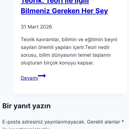
Teorik: Teori ile İlgili
Bilmeniz Gereken Her Şey
31 Mart 2026
Teorik kavramlar, bilimin ve eğitimin beyni
sayılan önemli yapıları içerir.Teori nedir
sorusu, bilim dünyasının temel taşlarını
oluşturan birçok konuyu kapsar.
Teorik:
Devamı
Teori
ile
İlgili
Bir yanıt yazın
Bilmeniz
Gereken
E-posta adresiniz yayınlanmayacak.
Her
Gerekli alanlar
*