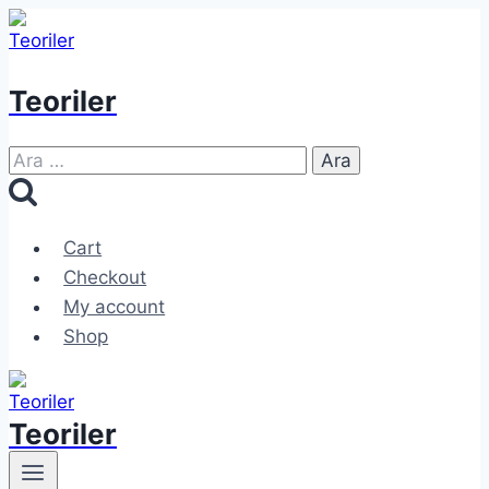
Skip
to
content
Teoriler
Arama:
Cart
Checkout
My account
Shop
Teoriler