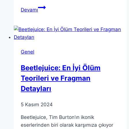
Ola
Devamı
Elektrikli
Scooter
Tazminatı:
1,73
Lakh
Genel
Rs.
Ödeme
Beetlejuice: En İyi Ölüm
Teorileri ve Fragman
Detayları
5 Kasım 2024
Beetlejuice, Tim Burton’ın ikonik
eserlerinden biri olarak karşımıza çıkıyor