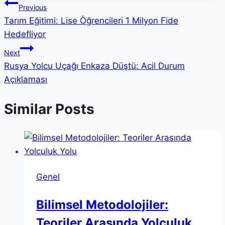
Yazı
Previous
Tarım Eğitimi: Lise Öğrencileri 1 Milyon Fide
gezinmesi
Hedefliyor
Next
Rusya Yolcu Uçağı Enkaza Düştü: Acil Durum
Açıklaması
Similar Posts
Genel
Bilimsel Metodolojiler:
Teoriler Arasında Yolculuk