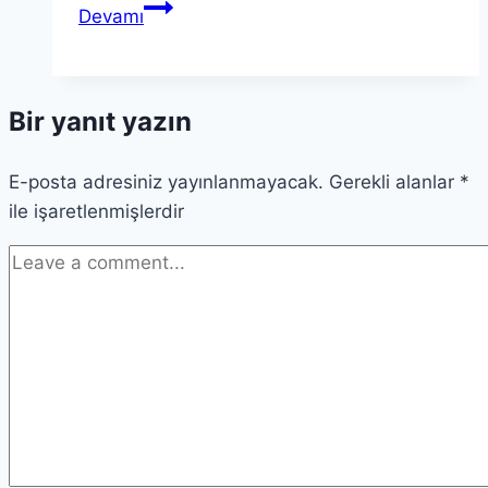
Teori
Devamı
ve
Pratik
Dengesi:
Bir yanıt yazın
Bilimsel
Düşüncenin
E-posta adresiniz yayınlanmayacak.
Temeli
Gerekli alanlar
*
ile işaretlenmişlerdir