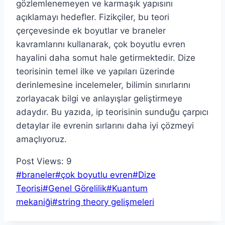
gözlemlenemeyen ve karmaşık yapısını
açıklamayı hedefler. Fizikçiler, bu teori
çerçevesinde ek boyutlar ve braneler
kavramlarını kullanarak, çok boyutlu evren
hayalini daha somut hale getirmektedir. Dize
teorisinin temel ilke ve yapıları üzerinde
derinlemesine incelemeler, bilimin sınırlarını
zorlayacak bilgi ve anlayışlar geliştirmeye
adaydır. Bu yazıda, ip teorisinin sunduğu çarpıcı
detaylar ile evrenin sırlarını daha iyi çözmeyi
amaçlıyoruz.
Post Views:
9
Post
#
braneler
#
çok boyutlu evren
#
Dize
Tags:
Teorisi
#
Genel Görelilik
#
Kuantum
mekaniği
#
string theory gelişmeleri