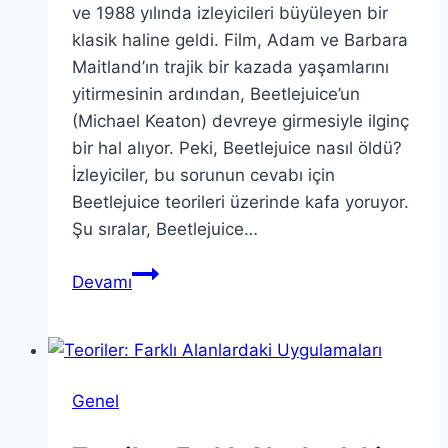
ve 1988 yılında izleyicileri büyüleyen bir
klasik haline geldi. Film, Adam ve Barbara
Maitland’ın trajik bir kazada yaşamlarını
yitirmesinin ardından, Beetlejuice’un
(Michael Keaton) devreye girmesiyle ilginç
bir hal alıyor. Peki, Beetlejuice nasıl öldü?
İzleyiciler, bu sorunun cevabı için
Beetlejuice teorileri üzerinde kafa yoruyor.
Şu sıralar, Beetlejuice…
Beetlejuice:
Devamı
En
İyi
Ölüm
Teorileri
Genel
ve
Fragman