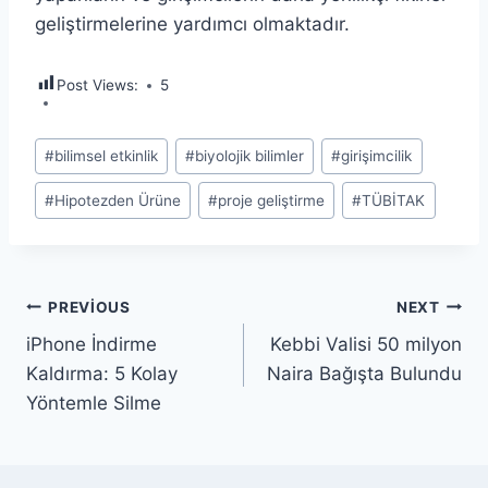
geliştirmelerine yardımcı olmaktadır.
Post Views:
5
Post
#
bilimsel etkinlik
#
biyolojik bilimler
#
girişimcilik
Tags:
#
Hipotezden Ürüne
#
proje geliştirme
#
TÜBİTAK
Yazı
PREVIOUS
NEXT
iPhone İndirme
Kebbi Valisi 50 milyon
gezinmesi
Kaldırma: 5 Kolay
Naira Bağışta Bulundu
Yöntemle Silme