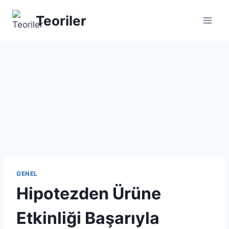
Skip
Teoriler
to
content
GENEL
Hipotezden Ürüne
Etkinliği Başarıyla