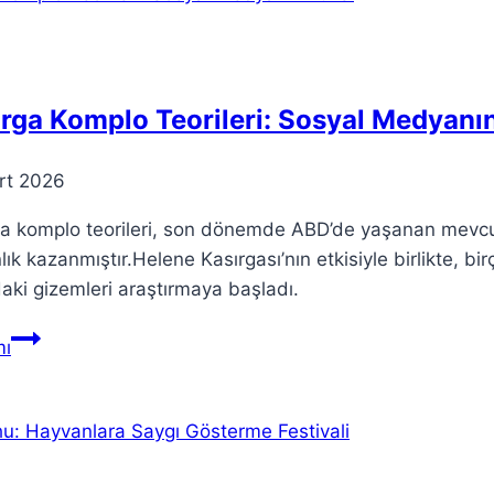
Bölge
Barışını
Sağlamak
rga Komplo Teorileri: Sosyal Medyanın
rt 2026
ga komplo teorileri, son dönemde ABD’de yaşanan mevcu
lık kazanmıştır.Helene Kasırgası’nın etkisiyle birlikte, b
aki gizemleri araştırmaya başladı.
Kasırga
ı
Komplo
Teorileri:
Sosyal
Medyanın
Etkisi