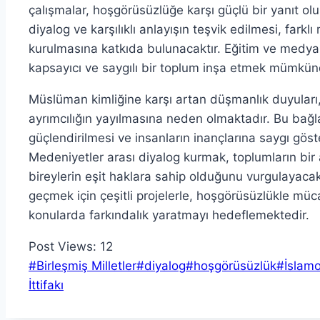
çalışmalar, hoşgörüsüzlüğe karşı güçlü bir yanıt 
diyalog ve karşılıklı anlayışın teşvik edilmesi, farklı
kurulmasına katkıda bulunacaktır. Eğitim ve medya 
kapsayıcı ve saygılı bir toplum inşa etmek mümkün
Müslüman kimliğine karşı artan düşmanlık duyular
ayrımcılığın yayılmasına neden olmaktadır. Bu bağl
güçlendirilmesi ve insanların inançlarına saygı gös
Medeniyetler arası diyalog kurmak, toplumların bir
bireylerin eşit haklara sahip olduğunu vurgulayacakt
geçmek için çeşitli projelerle, hoşgörüsüzlükle mü
konularda farkındalık yaratmayı hedeflemektedir.
Post Views:
12
Post
#
Birleşmiş Milletler
#
diyalog
#
hoşgörüsüzlük
#
İslamo
Tags:
İttifakı