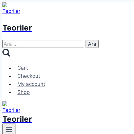
Skip
to
content
Teoriler
Arama:
Cart
Checkout
My account
Shop
Teoriler