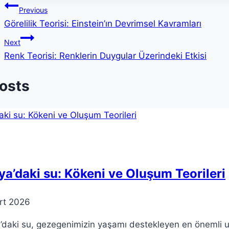
Yazı
Previous
Görelilik Teorisi: Einstein’ın Devrimsel Kavramları
gezinmesi
Next
Renk Teorisi: Renklerin Duygular Üzerindeki Etkisi
Posts
a’daki su: Kökeni ve Oluşum Teorileri
rt 2026
daki su, gezegenimizin yaşamı destekleyen en önemli uns