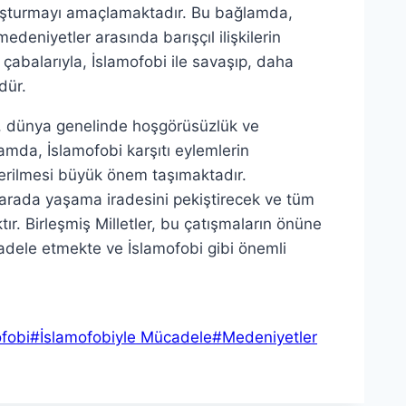
oluşturmayı amaçlamaktadır. Bu bağlamda,
 medeniyetler arasında barışçıl ilişkilerin
çabalarıyla, İslamofobi ile savaşıp, daha
dür.
ı, dünya genelinde hoşgörüsüzlük ve
amda, İslamofobi karşıtı eylemlerin
terilmesi büyük önem taşımaktadır.
 arada yaşama iradesini pekiştirecek ve tüm
ır. Birleşmiş Milletler, bu çatışmaların önüne
cadele etmekte ve İslamofobi gibi önemli
fobi
#
İslamofobiyle Mücadele
#
Medeniyetler