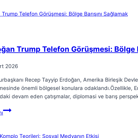
Hazırlık
Aşamaları
ve
Bilmeniz
Gerekenler
oğan Trump Telefon Görüşmesi: Bölge 
rt 2026
başkanı Recep Tayyip Erdoğan, Amerika Birleşik Devletl
esinde önemli bölgesel konulara odaklandı.Özellikle, Er
daki devam eden çatışmalar, diplomasi ve barış perspekt
Erdoğan
ı
Trump
Telefon
Görüşmesi: