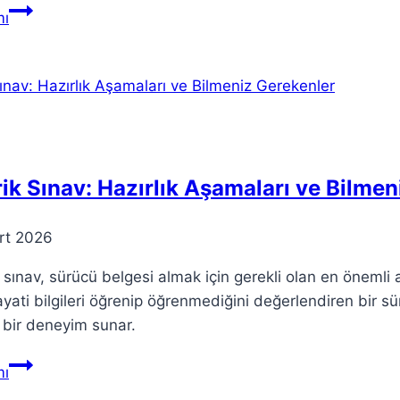
Rusya
ı
Yolcu
Uçağı
Enkaza
Düştü:
Acil
Durum
Açıklaması
ik Sınav: Hazırlık Aşamaları ve Bilmen
rt 2026
 sınav, sürücü belgesi almak için gerekli olan en önemli a
ayati bilgileri öğrenip öğrenmediğini değerlendiren bir sü
i bir deneyim sunar.
Teorik
ı
Sınav: