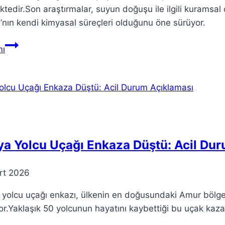
tedir.Son araştırmalar, suyun doğuşu ile ilgili kuramsal 
nın kendi kimyasal süreçleri olduğunu öne sürüyor.
Dünya’daki
ı
su:
Kökeni
ve
Oluşum
Teorileri
a Yolcu Uçağı Enkaza Düştü: Acil Du
rt 2026
yolcu uçağı enkazı, ülkenin en doğusundaki Amur bölges
r.Yaklaşık 50 yolcunun hayatını kaybettiği bu uçak kazası