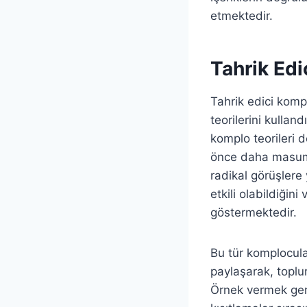
etmektedir.
Tahrik Edi
Tahrik edici kompl
teorilerini kulland
komplo teorileri d
önce daha masum g
radikal görüşlere 
etkili olabildiğini
göstermektedir.
Bu tür komplocula
paylaşarak, topl
Örnek vermek gere