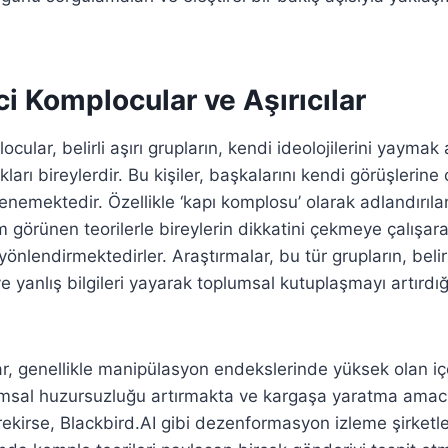
ci Komplocular ve Aşırıcılar
ocular, belirli aşırı grupların, kendi ideolojilerini yayma
ıkları bireylerdir. Bu kişiler, başkalarını kendi görüşlerine
enemektedir. Özellikle ‘kapı komplosu’ olarak adlandırılan 
örünen teorilerle bireylerin dikkatini çekmeye çalışar
yönlendirmektedirler. Araştırmalar, bu tür grupların, belirl
 ve yanlış bilgileri yayarak toplumsal kutuplaşmayı artırdığ
r, genellikle manipülasyon endekslerinde yüksek olan içe
umsal huzursuzluğu artırmakta ve kargaşa yaratma amacı
kirse, Blackbird.AI gibi dezenformasyon izleme şirketl