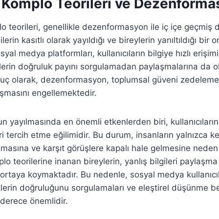
e Komplo Teorileri ve Dezenform
lo teorileri, genellikle dezenformasyon ile iç içe geçmiş
lerin kasıtlı olarak yayıldığı ve bireylerin yanıltıldığı bir 
yal medya platformları, kullanıcıların bilgiye hızlı erişim
lerin doğruluk payını sorgulamadan paylaşmalarına da o
nuç olarak, dezenformasyon, toplumsal güveni zedelemek
laşmasını engellemektedir.
yayılmasında en önemli etkenlerden biri, kullanıcıların 
eri tercih etme eğilimidir. Bu durum, insanların yalnızca k
ramasına ve karşıt görüşlere kapalı hale gelmesine neden 
lo teorilerine inanan bireylerin, yanlış bilgileri paylaşma
rtaya koymaktadır. Bu nedenle, sosyal medya kullanıcıl
iklerin doğruluğunu sorgulamaları ve eleştirel düşünme be
 derece önemlidir.