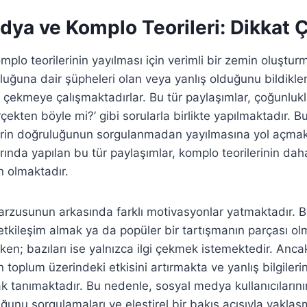
ya ve Komplo Teorileri: Dikkat Ç
plo teorilerinin yayılması için verimli bir zemin oluştur
uluğuna dair şüpheleri olan veya yanlış olduğunu bildikleri
 çekmeye çalışmaktadırlar. Bu tür paylaşımlar, çoğunluk
erçekten böyle mi?’ gibi sorularla birlikte yapılmaktadır. 
lerin doğruluğunun sorgulanmadan yayılmasına yol açmak
ında yapılan bu tür paylaşımlar, komplo teorilerinin daha
 olmaktadır.
rzusunun arkasında farklı motivasyonlar yatmaktadır. Baz
kileşim almak ya da popüler bir tartışmanın parçası ol
ırken; bazıları ise yalnızca ilgi çekmek istemektedir. Anc
n toplum üzerindeki etkisini artırmakta ve yanlış bilgiler
k tanımaktadır. Bu nedenle, sosyal medya kullanıcılarının
uğunu sorgulamaları ve eleştirel bir bakış açısıyla yakla