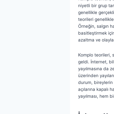
niyetli bir grup t
genellikle gerçekl
teorileri genellik
Örneğin, salgın ha
basitleştirmek içi
azaltma ve olayla
Komplo teorileri,
geldi. İnternet, b
yayılmasına da ze
üzerinden yayılan
durum, bireylerin 
açılarına kapalı h
yayılması, hem b