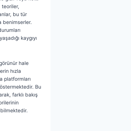
teoriler,
anlar, bu tür
la benimserler.
 durumları
 yaşadığı kaygıyı
 görünür hale
erin hızla
a platformları
göstermektedir. Bu
rak, farklı bakış
rilerinin
bilmektedir.