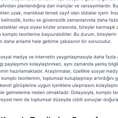
arafından planlandığına dair inançlar ve varsayımlardır. Bu 
ikten uzak, mantıksal temeli zayıf olan iddialar içerir. İns
le belirsizlik, korku ve güvensizlik zamanlarında daha faz
stalıklar veya siyasi krizler sırasında, bireyler karmaşık
n komplo teorilerine başvurabilirler. Bu durum, bireylerin
rı daha anlamlı hale getirme çabasının bir sonucudur.
 sosyal medya ve internetin yaygınlaşmasıyla daha fazla
ilgi paylaşımını kolaylaştırırken, aynı zamanda yanlış bilgil
min hazırlamaktadır. Araştırmalar, özellikle sosyal medy
 komplo teorilerinin, toplumsal kutuplaşmayı artırdığını 
kendi görüşlerine uygun içeriklere ulaşmasını kolaylaştıra
ale gelmelerine neden olmaktadır. Dolayısıyla, komplo teo
ireysel hem de toplumsal düzeyde ciddi sonuçlar doğura