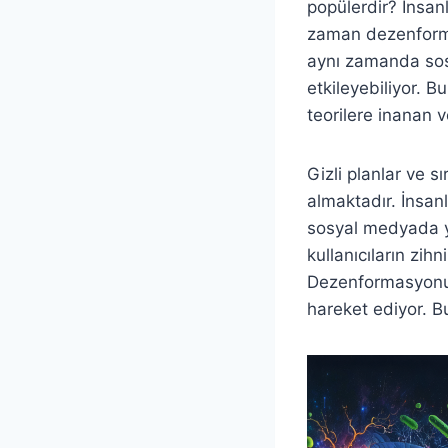
popülerdir? İnsanl
zaman dezenformasy
aynı zamanda sosy
etkileyebiliyor. B
teorilere inanan ve
Gizli planlar ve s
almaktadır. İnsanl
sosyal medyada ya
kullanıcıların zih
Dezenformasyonun 
hareket ediyor. B