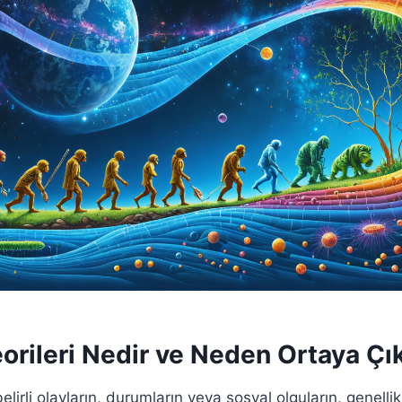
orileri Nedir ve Neden Ortaya Çı
belirli olayların, durumların veya sosyal olguların, genellik