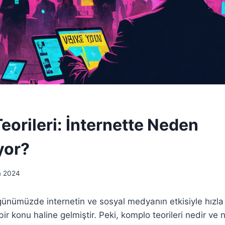
eorileri: İnternette Neden
yor?
m 2024
 günümüzde internetin ve sosyal medyanın etkisiyle hızla
bir konu haline gelmiştir. Peki, komplo teorileri nedir v