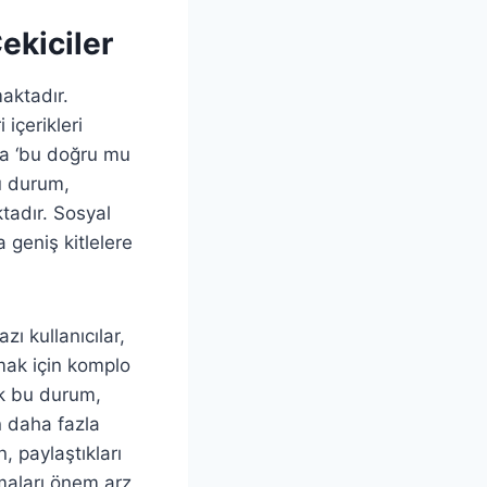
ekiciler
maktadır.
 içerikleri
la ‘bu doğru mu
Bu durum,
tadır. Sosyal
 geniş kitlelere
ı kullanıcılar,
mak için komplo
ak bu durum,
in daha fazla
, paylaştıkları
şmaları önem arz