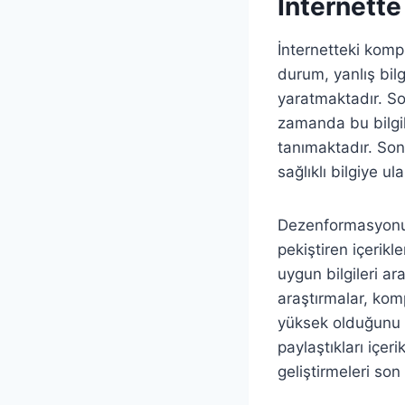
İnternett
İnternetteki komp
durum, yanlış bilgi
yaratmaktadır. Sos
zamanda bu bilgi
tanımaktadır. So
sağlıklı bilgiye u
Dezenformasyonun 
pekiştiren içerikl
uygun bilgileri a
araştırmalar, komp
yüksek olduğunu o
paylaştıkları içer
geliştirmeleri son