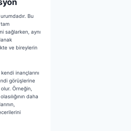
asyon
 durumdadır. Bu
ortam
ini sağlarken, aynı
lanak
te ve bireylerin
kendi inançlarını
endi görüşlerine
olur. Örneğin,
 olasılığının daha
arının,
cerilerini