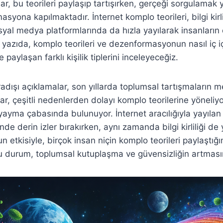
ar, bu teorileri paylaşıp tartışırken, gerçeği sorgulamak 
ona kapılmaktadır. İnternet komplo teorileri, bilgi kirlil
al medya platformlarında da hızla yayılarak insanların 
u yazıda, komplo teorileri ve dezenformasyonun nasıl iç i
 paylaşan farklı kişilik tiplerini inceleyeceğiz.
ıradışı açıklamalar, son yıllarda toplumsal tartışmaların 
ar, çeşitli nedenlerden dolayı komplo teorilerine yöneliy
yma çabasında bulunuyor. İnternet aracılığıyla yayılan b
ninde derin izler bırakırken, aynı zamanda bilgi kirliliği d
etkisiyle, birçok insan niçin komplo teorileri paylaştığ
u durum, toplumsal kutuplaşma ve güvensizliğin artması