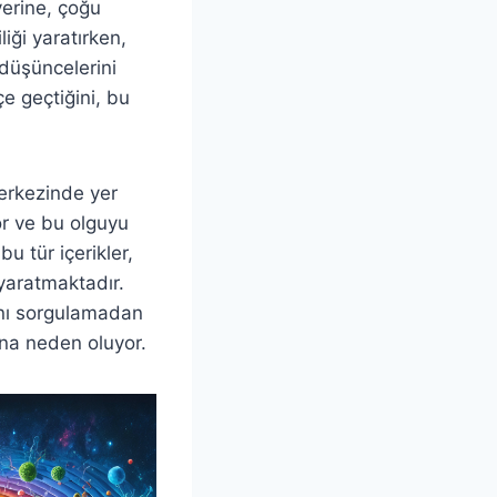
yerine, çoğu
iği yaratırken,
düşüncelerini
çe geçtiğini, bu
merkezinde yer
or ve bu olguyu
u tür içerikler,
e yaratmaktadır.
ını sorgulamadan
na neden oluyor.