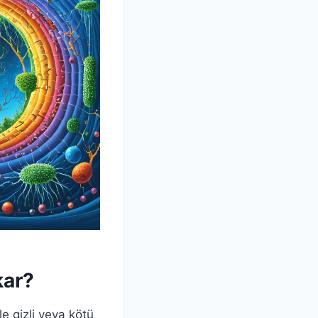
kar?
le gizli veya kötü