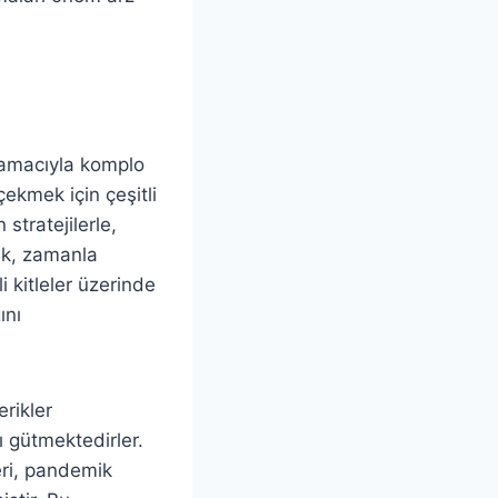
k amacıyla komplo
 çekmek için çeşitli
stratejilerle,
ak, zamanla
i kitleler üzerinde
ını
rikler
 gütmektedirler.
eri, pandemik