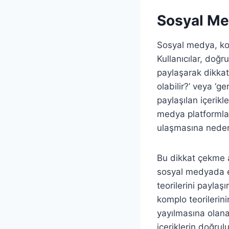
Sosyal Med
Sosyal medya, kom
Kullanıcılar, doğr
paylaşarak dikkat
olabilir?’ veya ‘g
paylaşılan içerik
medya platformlar
ulaşmasına neden
Bu dikkat çekme a
sosyal medyada et
teorilerini paylaş
komplo teorilerini
yayılmasına olana
içeriklerin doğrul