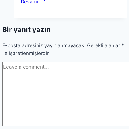
Devamı
Teorisi:
Einstein’ın
Devrim
Bir yanıt yazın
Niteliğindeki
İçgörüleri
E-posta adresiniz yayınlanmayacak.
Gerekli alanlar
*
ile işaretlenmişlerdir