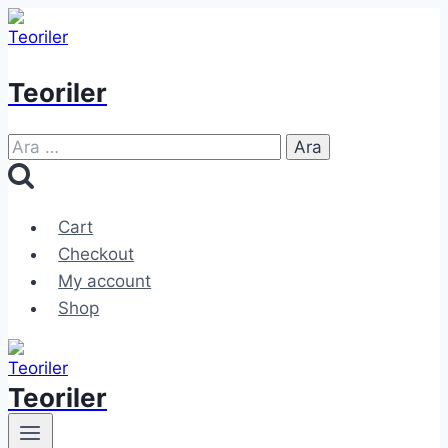
Skip
to
content
Teoriler
Arama:
Cart
Checkout
My account
Shop
Teoriler