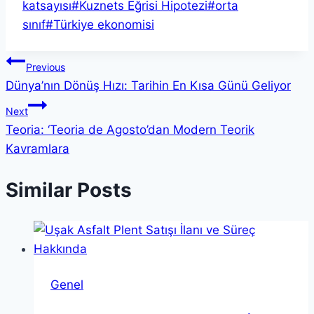
Tags:
katsayısı
#
Kuznets Eğrisi Hipotezi
#
orta
sınıf
#
Türkiye ekonomisi
Yazı
Previous
Dünya’nın Dönüş Hızı: Tarihin En Kısa Günü Geliyor
gezinmesi
Next
Teoria: ‘Teoria de Agosto’dan Modern Teorik
Kavramlara
Similar Posts
Genel