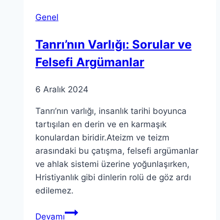
İlanı
Genel
ve
Süreç
Tanrı’nın Varlığı: Sorular ve
Hakkında
Felsefi Argümanlar
6 Aralık 2024
Tanrı’nın varlığı, insanlık tarihi boyunca
tartışılan en derin ve en karmaşık
konulardan biridir.Ateizm ve teizm
arasındaki bu çatışma, felsefi argümanlar
ve ahlak sistemi üzerine yoğunlaşırken,
Hristiyanlık gibi dinlerin rolü de göz ardı
edilemez.
Tanrı’nın
Devamı