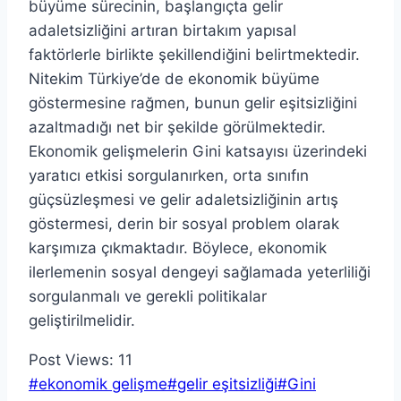
büyüme sürecinin, başlangıçta gelir
adaletsizliğini artıran birtakım yapısal
faktörlerle birlikte şekillendiğini belirtmektedir.
Nitekim Türkiye’de de ekonomik büyüme
göstermesine rağmen, bunun gelir eşitsizliğini
azaltmadığı net bir şekilde görülmektedir.
Ekonomik gelişmelerin Gini katsayısı üzerindeki
yaratıcı etkisi sorgulanırken, orta sınıfın
güçsüzleşmesi ve gelir adaletsizliğinin artış
göstermesi, derin bir sosyal problem olarak
karşımıza çıkmaktadır. Böylece, ekonomik
ilerlemenin sosyal dengeyi sağlamada yeterliliği
sorgulanmalı ve gerekli politikalar
geliştirilmelidir.
Post Views:
11
Post
#
ekonomik gelişme
#
gelir eşitsizliği
#
Gini