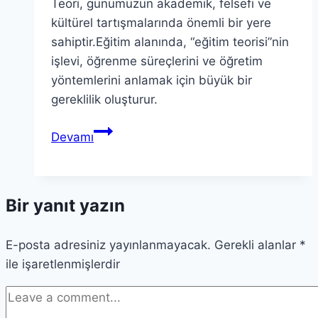
Teori, günümüzün akademik, felsefi ve
kültürel tartışmalarında önemli bir yere
sahiptir.Eğitim alanında, “eğitim teorisi”nin
işlevi, öğrenme süreçlerini ve öğretim
yöntemlerini anlamak için büyük bir
gereklilik oluşturur.
Teori
Devamı
Derinliklerini
Keşfetmek:
Anlam
Bir yanıt yazın
ve
Önemi
E-posta adresiniz yayınlanmayacak.
Gerekli alanlar
*
ile işaretlenmişlerdir