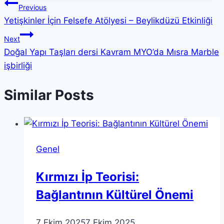
Yazı
Previous
Yetişkinler İçin Felsefe Atölyesi – Beylikdüzü Etkinliği
gezinmesi
Next
Doğal Yapı Taşları dersi Kavram MYO’da Mısra Marble
işbirliği
Similar Posts
Genel
Kırmızı İp Teorisi:
Bağlantının Kültürel Önemi
7 Ekim 2025
7 Ekim 2025