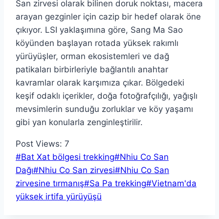
San zirvesi olarak bilinen doruk noktası, macera
arayan gezginler için cazip bir hedef olarak öne
çıkıyor. LSI yaklaşımına göre, Sang Ma Sao
köyünden başlayan rotada yüksek rakımlı
yürüyüşler, orman ekosistemleri ve dağ
patikaları birbirleriyle bağlantılı anahtar
kavramlar olarak karşımıza çıkar. Bölgedeki
keşif odaklı içerikler, doğa fotoğrafçılığı, yağışlı
mevsimlerin sunduğu zorluklar ve köy yaşamı
gibi yan konularla zenginleştirilir.
Post Views:
7
Post
#
Bat Xat bölgesi trekking
#
Nhiu Co San
Tags:
Dağı
#
Nhiu Co San zirvesi
#
Nhiu Co San
zirvesine tırmanış
#
Sa Pa trekking
#
Vietnam'da
yüksek irtifa yürüyüşü