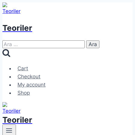
Skip
to
content
Teoriler
Arama:
Cart
Checkout
My account
Shop
Teoriler