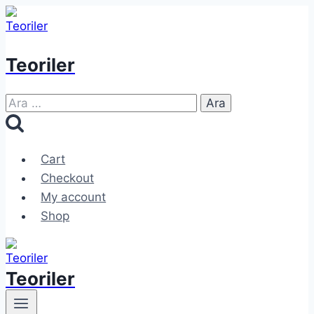
Skip
to
content
Teoriler
Arama:
Cart
Checkout
My account
Shop
Teoriler