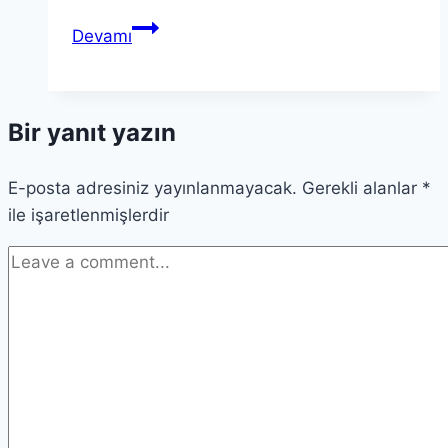
Sinpaş
Devamı
50.
Yıl
Yarışması
Bir yanıt yazın
Ödülleri
Sahiplerini
E-posta adresiniz yayınlanmayacak.
Buldu
Gerekli alanlar
*
ile işaretlenmişlerdir