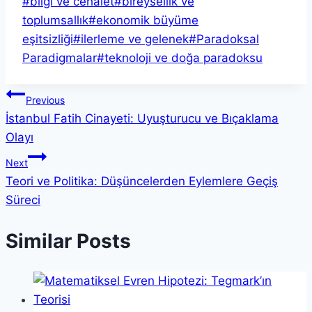
Post
#
bilgi ve cehalet
#
bireysellik ve
Tags:
toplumsallık
#
ekonomik büyüme
eşitsizliği
#
ilerleme ve gelenek
#
Paradoksal
Paradigmalar
#
teknoloji ve doğa paradoksu
Yazı
Previous
İstanbul Fatih Cinayeti: Uyuşturucu ve Bıçaklama
gezinmesi
Olayı
Next
Teori ve Politika: Düşüncelerden Eylemlere Geçiş
Süreci
Similar Posts