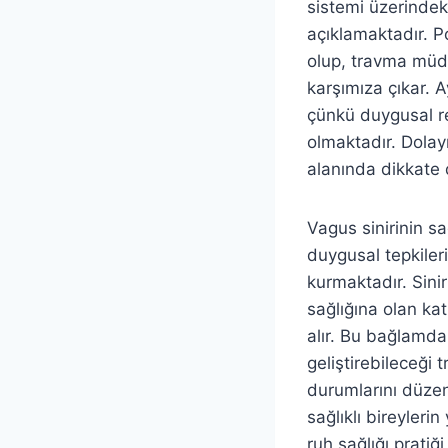
sistemi üzerindeki
açıklamaktadır. Po
olup, travma müda
karşımıza çıkar. A
çünkü duygusal reg
olmaktadır. Dolay
alanında dikkate d
Vagus sinirinin sa
duygusal tepkiler
kurmaktadır. Sini
sağlığına olan kat
alır. Bu bağlamda
geliştirebileceği
durumlarını düzen
sağlıklı bireylerin
ruh sağlığı prati