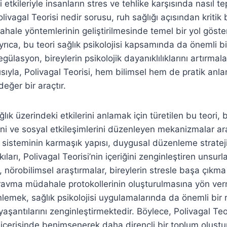
 etkileriyle insanların stres ve tehlike karşısında nasıl tep
livagal Teorisi nedir sorusu, ruh sağlığı açısından kritik
hale yöntemlerinin geliştirilmesinde temel bir yol göster
yrıca, bu teori sağlık psikolojisi kapsamında da önemli bi
ülasyon, bireylerin psikolojik dayanıklılıklarını artırmal
ısıyla, Polivagal Teorisi, hem bilimsel hem de pratik anl
eğer bir araçtır.
ğlık üzerindeki etkilerini anlamak için türetilen bu teori, b
ini ve sosyal etkileşimlerini düzenleyen mekanizmalar a
r sisteminin karmaşık yapısı, duygusal düzenleme strateji
kıları, Polivagal Teorisi’nin içeriğini zenginleştiren unsur
, nörobilimsel araştırmalar, bireylerin stresle başa çıkma
 travma müdahale protokollerinin oluşturulmasına yön ve
lemek, sağlık psikolojisi uygulamalarında da önemli bir
 yaşantılarını zenginleştirmektedir. Böylece, Polivagal Teor
ği içerisinde benimsenerek daha dirençli bir toplum oluşt