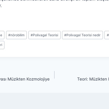
.
me
#
nörobilim
#
Polivagal Teorisi
#
Polivagal Teorisi nedir
#
ri
yası Müzikten Kozmolojiye
Teori: Müzikten 