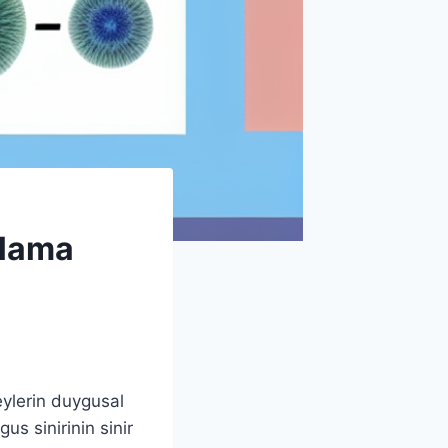
nlama
eylerin duygusal
s sinirinin sinir