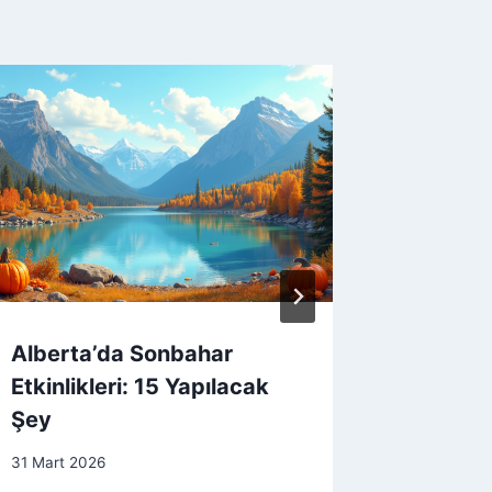
Alberta’da Sonbahar
Huawei 
Etkinlikleri: 15 Yapılacak
Hareke
Şey
16 Kasım 
31 Mart 2026