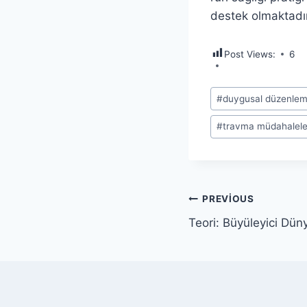
destek olmaktadır
Post Views:
6
Post
#
duygusal düzenle
Tags:
#
travma müdahalele
Yazı
PREVIOUS
Teori: Büyüleyici Dün
gezinmesi