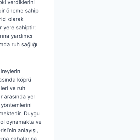
ki verdiklerini
 bir öneme sahip
ici olarak
r yere sahiptir;
arına yardımcı
amda ruh sağlığı
ireylerin
rasında köprü
leri ve ruh
lar arasında yer
 yöntemlerini
rmektedir. Duygu
 rol oynamakta ve
isi’nin anlayışı,
urma çabalarına