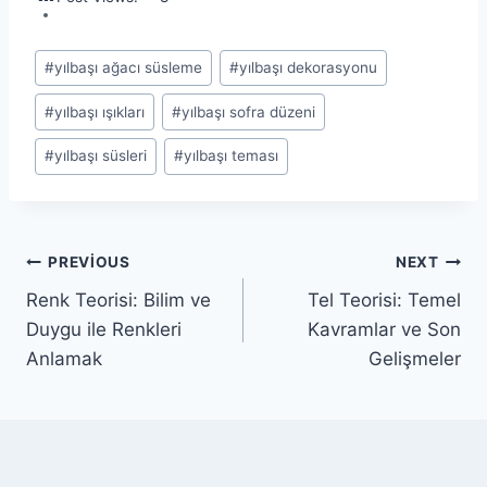
Post
#
yılbaşı ağacı süsleme
#
yılbaşı dekorasyonu
Tags:
#
yılbaşı ışıkları
#
yılbaşı sofra düzeni
#
yılbaşı süsleri
#
yılbaşı teması
Yazı
PREVIOUS
NEXT
Renk Teorisi: Bilim ve
Tel Teorisi: Temel
gezinmesi
Duygu ile Renkleri
Kavramlar ve Son
Anlamak
Gelişmeler