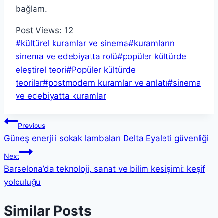
bağlam.
Post Views:
12
Post
#
kültürel kuramlar ve sinema
#
kuramların
Tags:
sinema ve edebiyatta rolü
#
popüler kültürde
eleştirel teori
#
Popüler kültürde
teoriler
#
postmodern kuramlar ve anlatı
#
sinema
ve edebiyatta kuramlar
Yazı
Previous
Güneş enerjili sokak lambaları Delta Eyaleti güvenliği
gezinmesi
Next
Barselona’da teknoloji, sanat ve bilim kesişimi: keşif
yolculuğu
Similar Posts