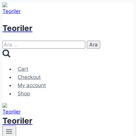
Skip
to
content
Teoriler
Arama:
Cart
Checkout
My account
Shop
Teoriler