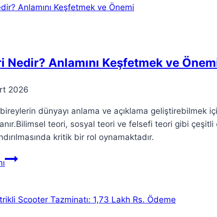
Gümrük
Müşavirleri
Duyurusu
ri Nedir? Anlamını Keşfetmek ve Önem
rt 2026
 bireylerin dünyayı anlama ve açıklama geliştirebilmek i
anır.Bilimsel teori, sosyal teori ve felsefi teori gibi çeşit
ndırılmasında kritik bir rol oynamaktadır.
Teori
ı
Nedir?
Anlamını
Keşfetmek
ve