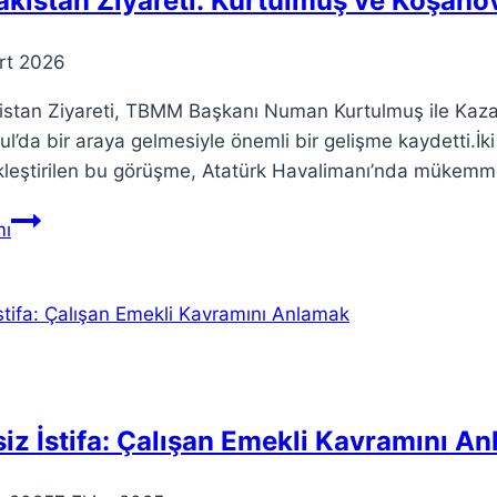
kistan Ziyareti: Kurtulmuş ve Koşano
rt 2026
istan Ziyareti, TBMM Başkanı Numan Kurtulmuş ile Kaza
ul’da bir araya gelmesiyle önemli bir gelişme kaydetti.İki
leştirilen bu görüşme, Atatürk Havalimanı’nda mükemme
Kazakistan
ı
Ziyareti:
Kurtulmuş
ve
Koşanov
Görüştü
iz İstifa: Çalışan Emekli Kavramını A