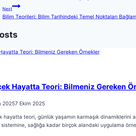
gezinmesi
Next
Bilim Teorileri: Bilim Tarihindeki Temel Noktaları Bağla
Posts
ek Hayatta Teori: Bilmeniz Gereken Ö
m 2025
7 Ekim 2025
 hayatta teori, günlük yaşamın karmaşık dinamiklerini an
 sistemine, sağlığa kadar birçok alandaki uygulama örne