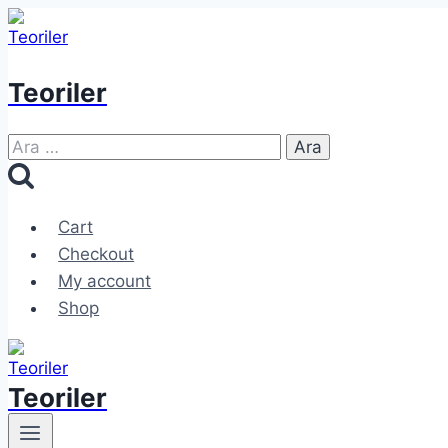
Skip
to
content
Teoriler
Arama:
Cart
Checkout
My account
Shop
Teoriler