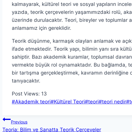
kalmayarak, kültürel teori ve sosyal yapıların ince
yazıda, teorik çerçevelerin yaşamımızdaki rolü, akad
üzerinde durulacaktır. Teori, bireyler ve toplumlar 
anlamamız için gereklidir.
Teorik düşünme, karmaşık olayları anlamak ve açıkl
ifade etmektedir. Teorik yapı, bilimin yanı sıra kült
sahiptir. Bazı akademik kuramlar, toplumsal davran
vermekte büyük rol oynamaktadır. Bu bağlamda, teori
bir tartışma gerçekleştirmek, kavramın derinliğine 
tanıyacaktır.
Post Views:
13
Post
#
Akademik teori
#
Kültürel Teori
#
teori
#
teori nedir
#
t
Tags:
Yazı
Previous
Teoria: Bilim ve Sanatta Teorik Çerçeveler