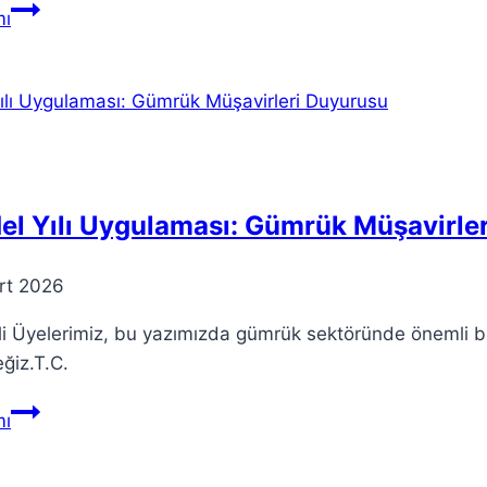
Gerçek
ı
Hayatta
Teori:
Bilmeniz
Gereken
Örnekler
el Yılı Uygulaması: Gümrük Müşavirle
rt 2026
i Üyelerimiz, bu yazımızda gümrük sektöründe önemli bi
ğiz.T.C.
Model
ı
Yılı
Uygulaması: