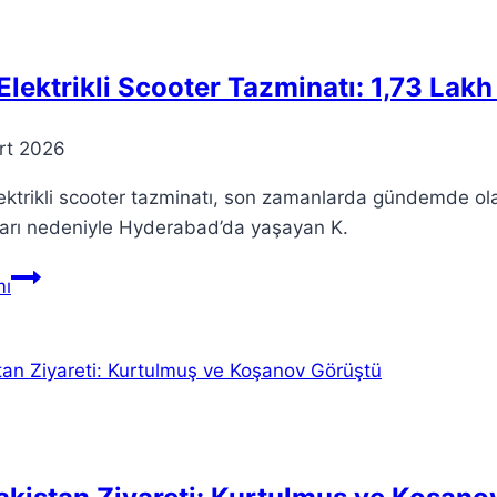
Önemi
Elektrikli Scooter Tazminatı: 1,73 Lak
rt 2026
ektrikli scooter tazminatı, son zamanlarda gündemde olan
ları nedeniyle Hyderabad’da yaşayan K.
Ola
ı
Elektrikli
Scooter
Tazminatı:
1,73
Lakh
Rs.
Ödeme