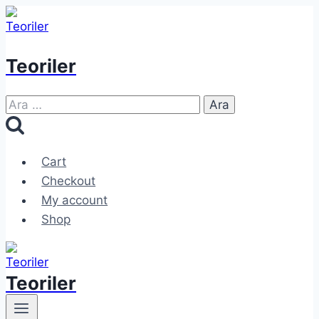
Skip
to
content
Teoriler
Arama:
Cart
Checkout
My account
Shop
Teoriler