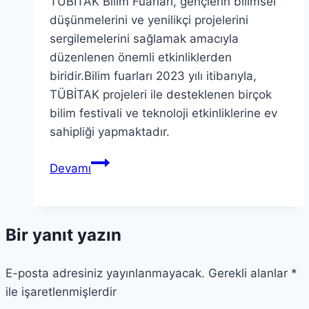
TÜBİTAK Bilim Fuarları, gençlerin bilimsel
düşünmelerini ve yenilikçi projelerini
sergilemelerini sağlamak amacıyla
düzenlenen önemli etkinliklerden
biridir.Bilim fuarları 2023 yılı itibarıyla,
TÜBİTAK projeleri ile desteklenen birçok
bilim festivali ve teknoloji etkinliklerine ev
sahipliği yapmaktadır.
TÜBİTAK
Devamı
Bilim
Fuarları
Başvuru
Bir yanıt yazın
Sonuçları
Açıklandı
E-posta adresiniz yayınlanmayacak.
Gerekli alanlar
*
ile işaretlenmişlerdir