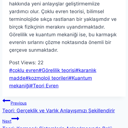
hakkında yeni anlayışlar geliştirmemiize
yardımcı olur. Çoklu evren teorisi, bilimsel
terminolojide sıkça rastlanan bir yaklaşımdır ve
birçok fizikçinin merakını uyandırmaktadır.
Görelilik ve kuantum mekaniği ise, bu karmaşık
evrenin sırlarını çözme noktasında önemli bir
çerçeve sunmaktadır.
Post Views:
22
Post
#
çoklu evren
#
Görelilik teorisi
#
karanlık
Tags:
madde
#
kozmoloji teorileri
#
Kuantum
mekaniği
#
Teori Evren
Yazı
Previous
Teori: Gerçeklik ve Varlık Anlayışımızı Şekillendirir
gezinmesi
Next