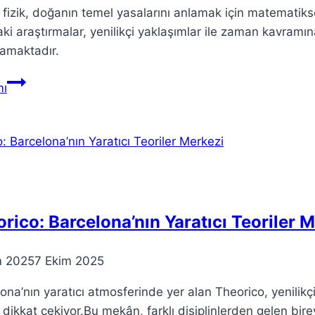
 fizik, doğanın temel yasalarını anlamak için matematikse
ki araştırmalar, yenilikçi yaklaşımlar ile zaman kavramın
lamaktadır.
Teorik
ı
Fizik:
Bilim
Dünyasında
Yenilikçi
Yaklaşımlar
rico: Barcelona’nın Yaratıcı Teoriler 
m 2025
7 Ekim 2025
ona’nın yaratıcı atmosferinde yer alan Theorico, yenilikçi 
 dikkat çekiyor.Bu mekân, farklı disiplinlerden gelen bire