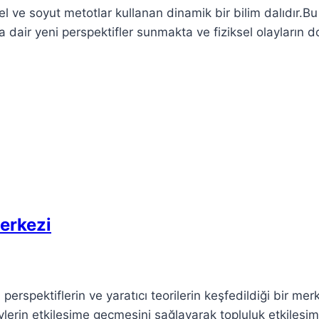
l ve soyut metotlar kullanan dinamik bir bilim dalıdır.Bu
a dair yeni perspektifler sunmakta ve fiziksel olayların d
Merkezi
perspektiflerin ve yaratıcı teorilerin keşfedildiği bir mer
ylerin etkileşime geçmesini sağlayarak topluluk etkileşim