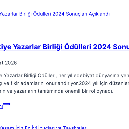
Anlamı
ve
Varoluş
Hakkında
İpuçları
iye Yazarlar Birliği Ödülleri 2024 Sonu
rt 2026
e Yazarlar Birliği Ödülleri, her yıl edebiyat dünyasına y
ı ve fikir adamlarını onurlandırıyor.2024 yılı için düzen
rin ve yazarların tanıtımında önemli bir rol oynadı.
Türkiye
ı
Yazarlar
Birliği
Ödülleri