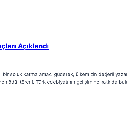
çları Açıklandı
eni bir soluk katma amacı güderek, ülkemizin değerli yazar
lenen ödül töreni, Türk edebiyatının gelişimine katkıda bu