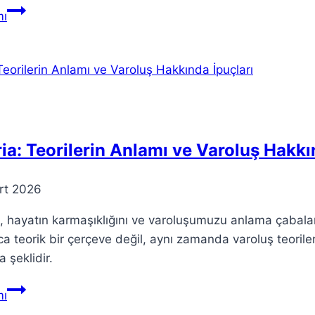
Nightpay:
ı
Rachel
Fitzgerald’ın
Tüyler
Ürpertici
Animasyonu
ia: Teorilerin Anlamı ve Varoluş Hakkı
rt 2026
, hayatın karmaşıklığını ve varoluşumuzu anlama çabaları
ca teorik bir çerçeve değil, aynı zamanda varoluş teorile
 şeklidir.
Teoria:
ı
Teorilerin