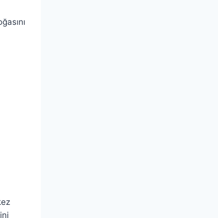
oğasını
kez
ini