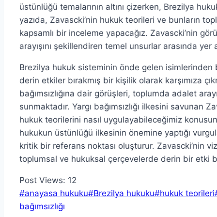
üstünlüğü temalarının altını çizerken, Brezilya hukuk
yazıda, Zavascki’nin hukuk teorileri ve bunların topl
kapsamlı bir inceleme yapacağız. Zavascki’nin görüş
arayışını şekillendiren temel unsurlar arasında yer a
Brezilya hukuk sisteminin önde gelen isimlerinden b
derin etkiler bırakmış bir kişilik olarak karşımıza 
bağımsızlığına dair görüşleri, toplumda adalet arayı
sunmaktadır. Yargı bağımsızlığı ilkesini savunan Z
hukuk teorilerini nasıl uygulayabileceğimiz konusun
hukukun üstünlüğü ilkesinin önemine yaptığı vurgula
kritik bir referans noktası oluşturur. Zavascki’nin
toplumsal ve hukuksal çerçevelerde derin bir etki b
Post Views:
12
Post
#
anayasa hukuku
#
Brezilya hukuku
#
hukuk teorileri
Tags:
bağımsızlığı