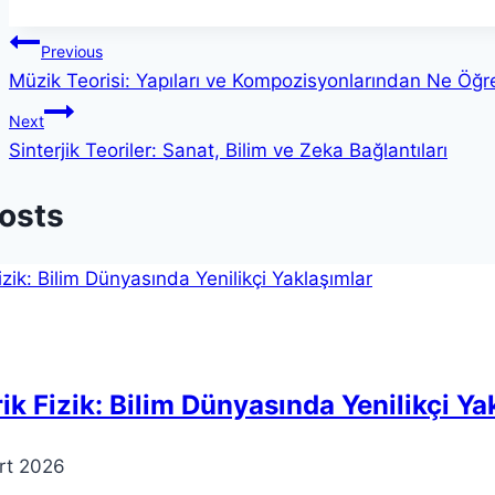
Yazı
Previous
Müzik Teorisi: Yapıları ve Kompozisyonlarından Ne Öğre
gezinmesi
Next
Sinterjik Teoriler: Sanat, Bilim ve Zeka Bağlantıları
Posts
ik Fizik: Bilim Dünyasında Yenilikçi Ya
rt 2026