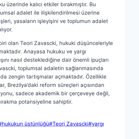
u üzerinde kalıcı etkiler bırakmıştır. Bu
umsal adalet ile ilişkilendirilmesi üzerine
leri, yasaların işleyişini ve toplumun adalet
lıyor.
iri olan Teori Zavascki, hukuki düşünceleriyle
çıkmaktadır. Anayasa hukuku ve yargı
şını nasıl desteklediğine dair önemli ipuçları
avascki, toplumsal adaletin sağlanmasında
da zengin tartışmalar açmaktadır. Özellikle
r, Brezilya’daki reform süreçleri açısından
 vizyonu, sadece akademik bir çerçeveye değil,
ırakma potansiyeline sahiptir.
#
hukukun üstünlüğü
#
Teori Zavascki
#
yargı