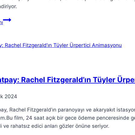
diriyor.
Theorico:
ı
Barcelona’nın
Yaratıcı
Teoriler
Merkezi
tpay: Rachel Fitzgerald’ın Tüyler Ürp
ık 2024
ay, Rachel Fitzgerald’ın paranoyayı ve akaryakıt istasyonla
ilm.Bu film, 24 saat açık bir gece ödeme penceresinde g
i ve rahatsız edici anları gözler önüne seriyor.