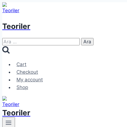
Skip
to
content
Teoriler
Arama:
Cart
Checkout
My account
Shop
Teoriler