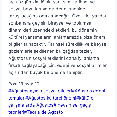
ayın özgün kimliğinin yanı sıra, tarihsel ve
sosyal boyutlarının da derinlemesine
tartışılacağına odaklanacağız. Özellikle, yazdan
sonbahara geçişin bireysel ve toplumsal
dinamikleri üzerindeki etkileri, bu dönemin
kültürel yansımalarını anlamamızda bize önemli
bilgiler sunacaktır. Tarihsel süreklilik ve bireysel
gözlemlerle şekillenen bu çağdaş tezler,
Ağustos’un sosyal etkilerini daha iyi anlama
fırsatı sağlayacağı için, edebi ve sosyal bilimler
açısından büyük bir öneme sahiptir.
Post Views:
10
Post
#
Ağustos ayının sosyal etkileri
#
Ağustos edebi
Tags:
temaları
#
Ağustos kültürel önemi
#
kültürel
çalışmalarda Ağustos
#
mevsimsel geçiş
teorileri
#
Teoria de Agosto