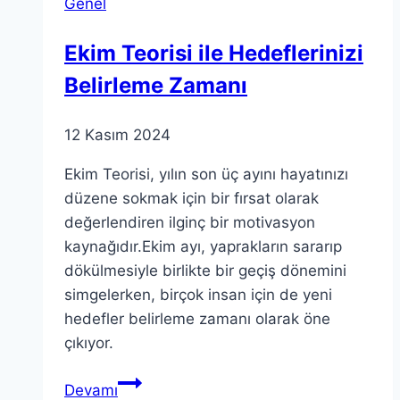
Genel
Veri
Analizi
Ekim Teorisi ile Hedeflerinizi
Yöntemleri
Belirleme Zamanı
12 Kasım 2024
Ekim Teorisi, yılın son üç ayını hayatınızı
düzene sokmak için bir fırsat olarak
değerlendiren ilginç bir motivasyon
kaynağıdır.Ekim ayı, yaprakların sararıp
dökülmesiyle birlikte bir geçiş dönemini
simgelerken, birçok insan için de yeni
hedefler belirleme zamanı olarak öne
çıkıyor.
Ekim
Devamı