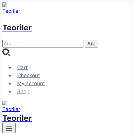
Skip
to
content
Teoriler
Arama:
Cart
Checkout
My account
Shop
Teoriler