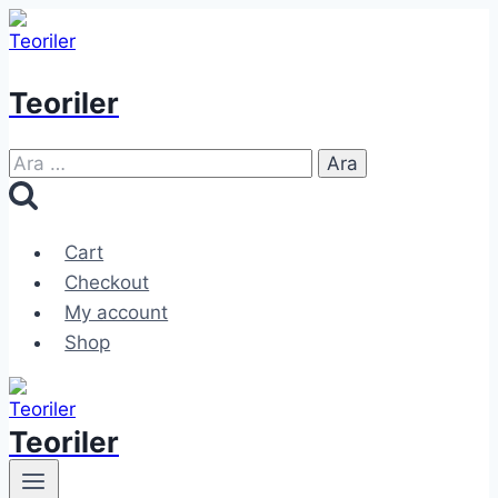
Skip
to
content
Teoriler
Arama:
Cart
Checkout
My account
Shop
Teoriler