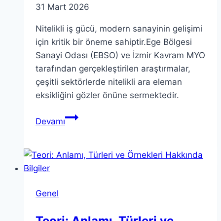
31 Mart 2026
Nitelikli iş gücü, modern sanayinin gelişimi
için kritik bir öneme sahiptir.Ege Bölgesi
Sanayi Odası (EBSO) ve İzmir Kavram MYO
tarafından gerçekleştirilen araştırmalar,
çeşitli sektörlerde nitelikli ara eleman
eksikliğini gözler önüne sermektedir.
Nitelikli
Devamı
İş
Gücü
İçin
Eğitim
Faaliyetleri
Genel
ve
İhtiyaçlar
Teori: Anlamı, Türleri ve