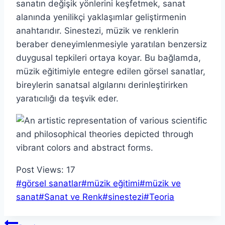
sanatın değişik yönlerini keşfetmek, sanat
alanında yenilikçi yaklaşımlar geliştirmenin
anahtarıdır. Sinestezi, müzik ve renklerin
beraber deneyimlenmesiyle yaratılan benzersiz
duygusal tepkileri ortaya koyar. Bu bağlamda,
müzik eğitimiyle entegre edilen görsel sanatlar,
bireylerin sanatsal algılarını derinleştirirken
yaratıcılığı da teşvik eder.
Post Views:
17
Post
#
görsel sanatlar
#
müzik eğitimi
#
müzik ve
Tags:
sanat
#
Sanat ve Renk
#
sinestezi
#
Teoria