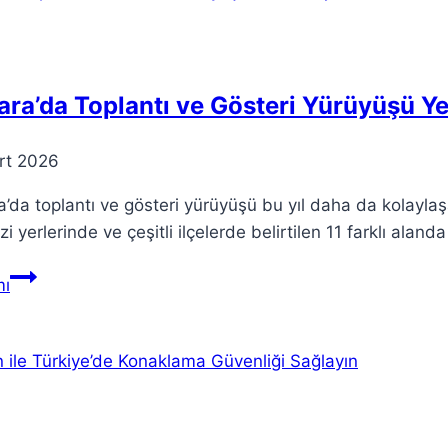
Kızı
ve
Oyuncu
Hayatı
ra’da Toplantı ve Gösteri Yürüyüşü Yer
rt 2026
’da toplantı ve gösteri yürüyüşü bu yıl daha da kolaylaş
i yerlerinde ve çeşitli ilçelerde belirtilen 11 farklı alanda
Ankara’da
ı
Toplantı
ve
Gösteri
Yürüyüşü
Yerleri
Açıklandı