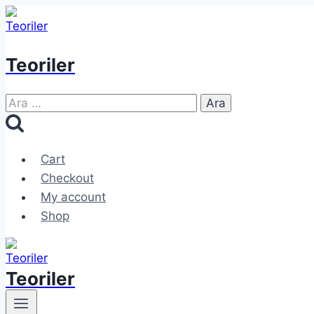
Skip
to
content
Teoriler
Arama:
Cart
Checkout
My account
Shop
Teoriler