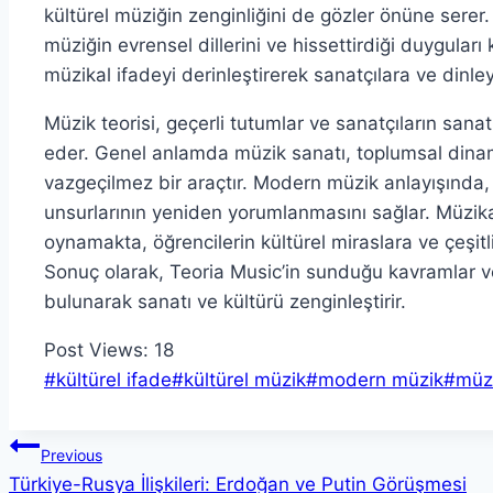
kültürel müziğin zenginliğini de gözler önüne serer.
müziğin evrensel dillerini ve hissettirdiği duygula
müzikal ifadeyi derinleştirerek sanatçılara ve dinley
Müzik teorisi, geçerli tutumlar ve sanatçıların sanat
eder. Genel anlamda müzik sanatı, toplumsal dinami
vazgeçilmez bir araçtır. Modern müzik anlayışında,
unsurlarının yeniden yorumlanmasını sağlar. Müzika
oynamakta, öğrencilerin kültürel miraslara ve çeşitli
Sonuç olarak, Teoria Music’in sunduğu kavramlar ve 
bulunarak sanatı ve kültürü zenginleştirir.
Post Views:
18
Post
#
kültürel ifade
#
kültürel müzik
#
modern müzik
#
müzi
Tags:
Yazı
Previous
Türkiye-Rusya İlişkileri: Erdoğan ve Putin Görüşmesi