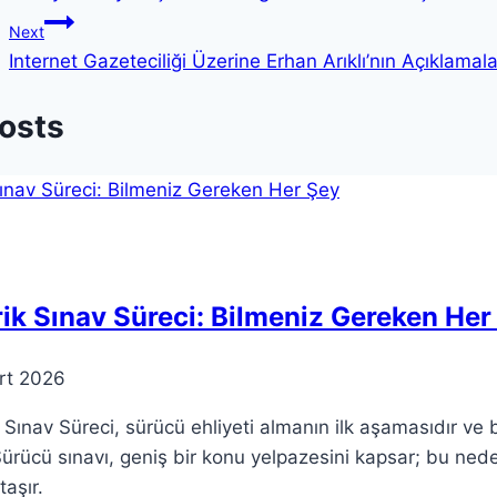
gezinmesi
Next
Internet Gazeteciliği Üzerine Erhan Arıklı’nın Açıklamala
Posts
ik Sınav Süreci: Bilmeniz Gereken Her
rt 2026
 Sınav Süreci, sürücü ehliyeti almanın ilk aşamasıdır ve b
ürücü sınavı, geniş bir konu yelpazesini kapsar; bu neden
aşır.