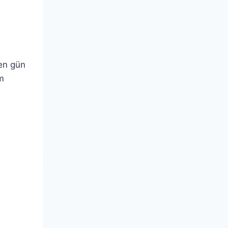
çen gün
em