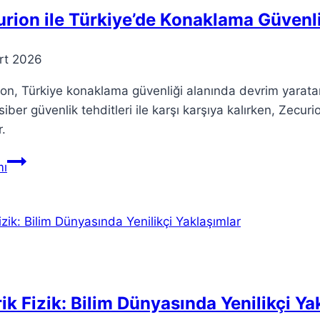
rion ile Türkiye’de Konaklama Güvenli
rt 2026
on, Türkiye konaklama güvenliği alanında devrim yaratan
siber güvenlik tehditleri ile karşı karşıya kalırken, Zecu
r.
Zecurion
ı
ile
Türkiye’de
Konaklama
Güvenliği
Sağlayın
ik Fizik: Bilim Dünyasında Yenilikçi Ya