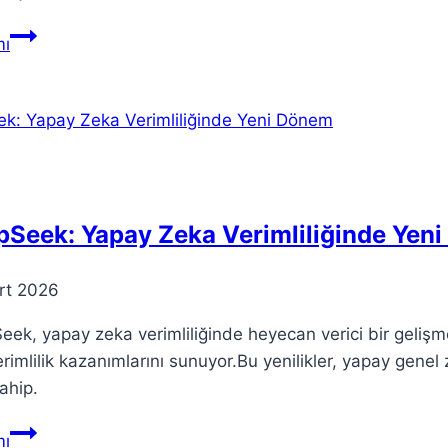
Teorik
ı
Sınav
Süreci:
Bilmeniz
Gereken
Her
Şey
pSeek: Yapay Zeka Verimliliğinde Yen
rt 2026
ek, yapay zeka verimliliğinde heyecan verici bir gelişme
 verimlilik kazanımlarını sunuyor.Bu yenilikler, yapay gene
ahip.
DeepSeek:
ı