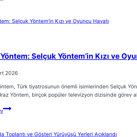
Yapay
Zeka
Verimliliğinde
Yeni
Dönem
 Yöntem: Selçuk Yöntem’in Kızı ve Oy
rt 2026
öntem, Türk tiyatrosunun önemli isimlerinden Selçuk Yönt
Iraz Yöntem, birçok popüler televizyon dizisinde görev a
Iraz
ı
Yöntem:
Selçuk
Yöntem’in