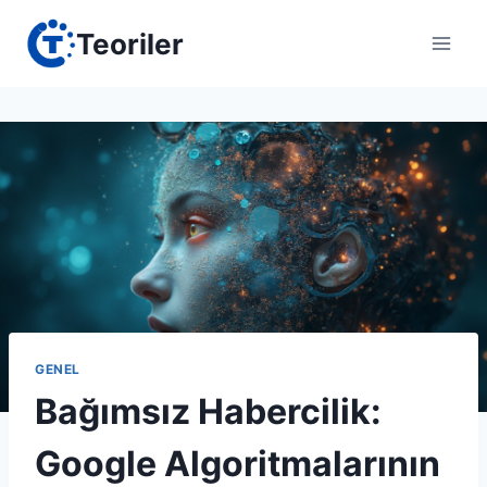
Skip
Teoriler
to
content
GENEL
Bağımsız Habercilik:
Google Algoritmalarının